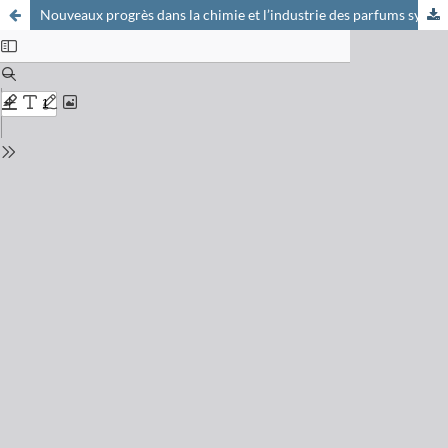
Nouveaux progrès dans la chimie et l’industrie des parfums synthétiques