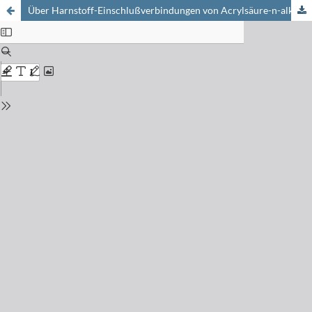
Über Harnstoff-Einschlußverbindungen von Acrylsäure-n-alkylestern