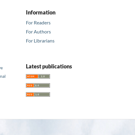
Information
For Readers
For Authors
For Librarians
Latest publications
ve
nal