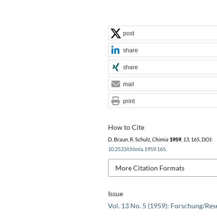
post
share
share
mail
print
How to Cite
D. Braun, R. Schulz,
Chimia
1959
,
13
, 165, DOI:
10.2533/chimia.1959.165
.
More Citation Formats
Issue
Vol. 13 No. 5 (1959): Forschung/Res