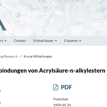
ors
Contact
Virtual Issues
Columns
ung/Research
/
Kurze Mitteilungen
bindungen von Acrylsäure-n-alkylestern
PDF
z
Published
z
1959-05-31