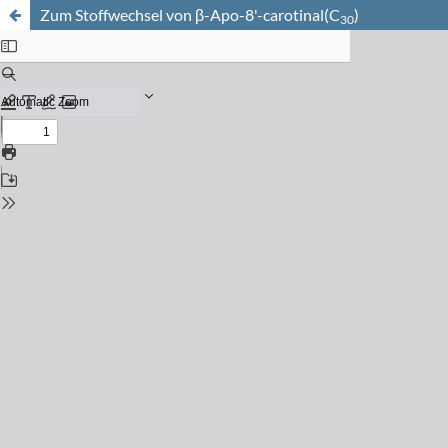
Zum Stoffwechsel von β-Apo-8'-carotinal(C
)
30