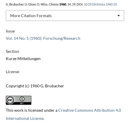
G. Brubacher, U. Gloor, O. Wiss,
Chimia
1960
,
14
, 19, DOI:
10.2533/chimia.1960.19
.
More Citation Formats
Issue
Vol. 14 No. 1 (1960): Forschung/Research
Section
Kurze Mitteilungen
License
Copyright (c) 1960 G. Brubacher
This work is licensed under a
Creative Commons Attribution 4.0
International License
.