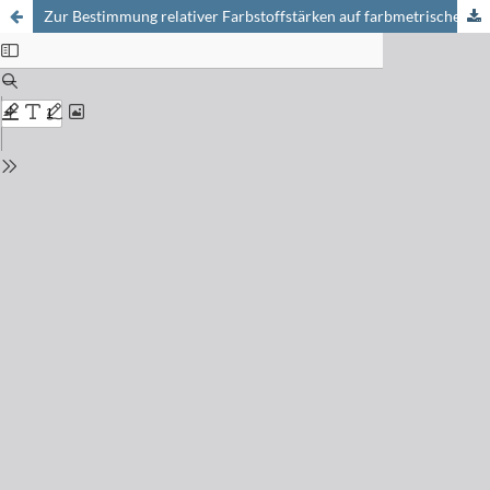
Zur Bestimmung relativer Farbstoffstärken auf farbmetrischem Wege