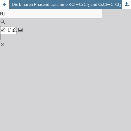
Die binären Phasendiagramme KCl—CrCl
und CsCl—CrCl
2
2