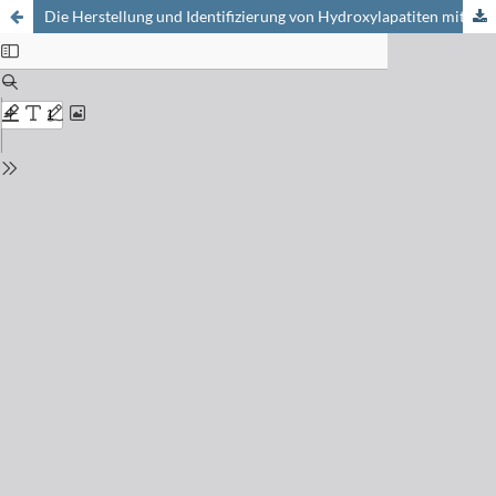
Die Herstellung und Identifizierung von Hydroxylapatiten mit ähnlichen Dimensionen wie diejenigen des Knochens