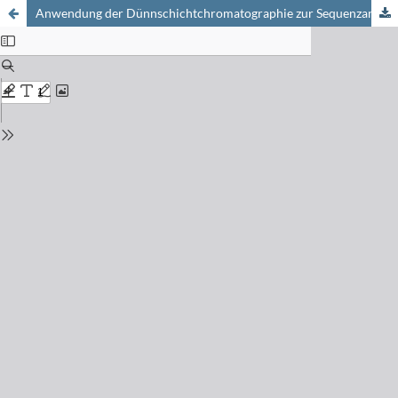
Anwendung der Dünnschichtchromatographie zur Sequenzanalyse von Peptiden