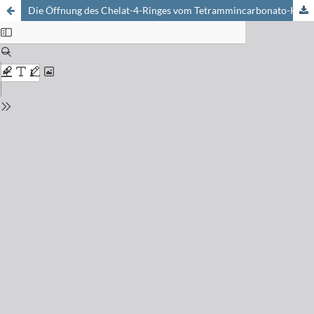
Die Öffnung des Chelat-4-Ringes vom Tetrammincarbonato-Kobalt (III)-Ion