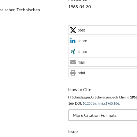
1965-04-30
ssischen Technischen
post
share
share
mail
print
How to Cite
H. Scheidegger, G. Schwarzenbach,
Chimia
196
166, DOI:
10.2533/chimia.1965.166
.
More Citation Formats
Issue