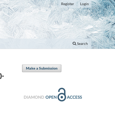
Register
Login
Search
Make a Submission
)-