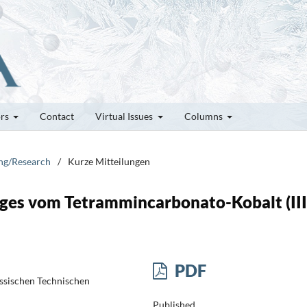
ors
Contact
Virtual Issues
Columns
ung/Research
/
Kurze Mitteilungen
ges vom Tetrammincarbonato-Kobalt (III
PDF
ssischen Technischen
Published