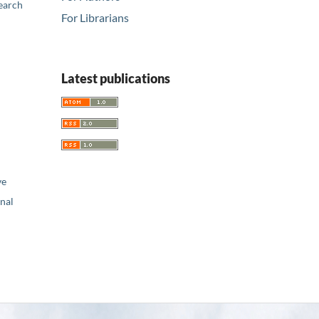
earch
For Librarians
Latest publications
ve
nal