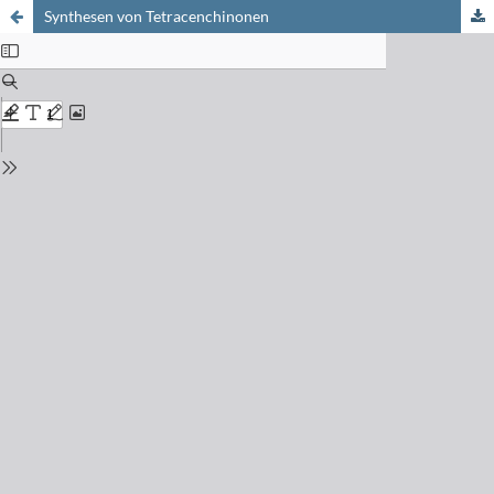
Synthesen von Tetracenchinonen