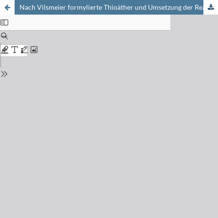
Nach Vilsmeier formylierte Thioäther und Umsetzung der Reaktionsprodukte zu Polymethinfarbstoffen