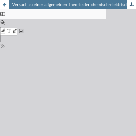
Versuch zu einer allgemeinen Theorie der chemisch-elektrischen Informationsübertragung im tierischen Organismus