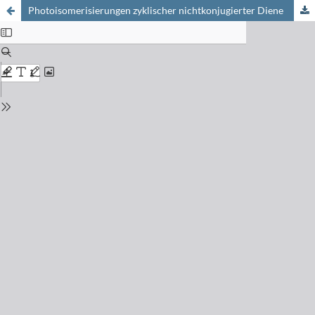
Photoisomerisierungen zyklischer nichtkonjugierter Diene