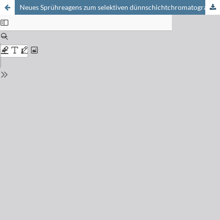
Neues Sprühreagens zum selektiven dünnschichtchromatographischen Nachweis Nitrogruppen tragender Pflanzenschutzmittelwirkstoffe