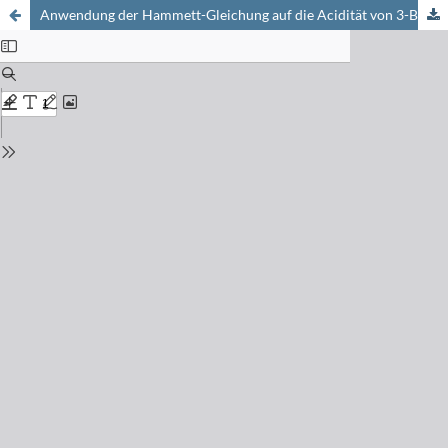
Anwendung der Hammett-Gleichung auf die Acidität von 3-Brom-1,2,4-triazolen