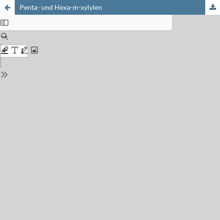
Penta- und Hexa-
m
-xylylen