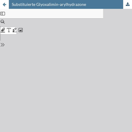
Substituierte Glyoxalimin-arylhydrazone