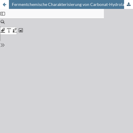
Fermentchemische Charakterisierung von Carbonat-Hydrolasen (Carboanhydrasen) aus menschlichen Erythrocyten