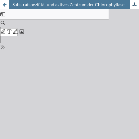
Substratspezifität und aktives Zentrum der Chlorophyllase