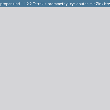
propan und 1,1,2,2-Tetrakis-brommethyl-cyclobutan mit Zink bz