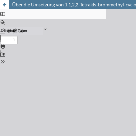
Über die Umsetzung von 1,1,2,2-Tetrakis-brommethyl-cyclo