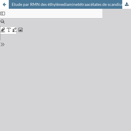
Etude par RMN des éthylènediaminetétraacétates de scandium, yttrium, lanthane et lutécium