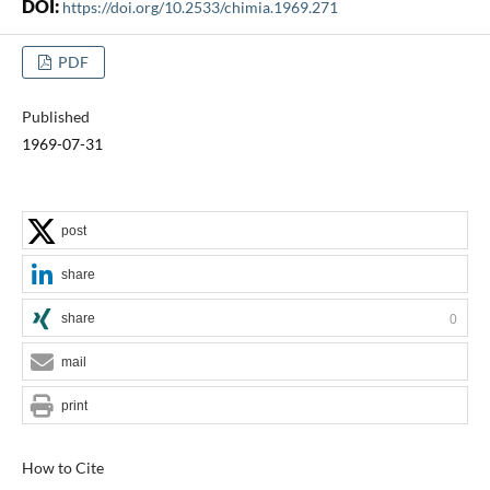
DOI:
https://doi.org/10.2533/chimia.1969.271
PDF
Published
1969-07-31
post
share
share
0
mail
print
How to Cite