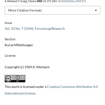
A. Merbach, F. Gnägi,
Chimia
1969
,
23
, 271, DOI:
10.2533/chimia.1969.271
.
More Citation Formats
Issue
Vol. 23 No. 7 (1969): Forschung/Research
Section
Kurze Mitteilungen
License
Copyright (c) 1969 A. Merbach
This work is licensed under a
Creative Commons Attribution 4.0
International License
.