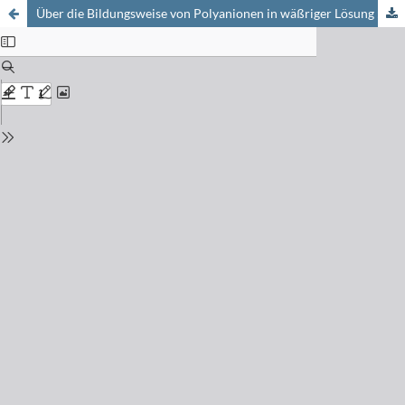
Über die Bildungsweise von Polyanionen in wäßriger Lösung : Der Additionsmechanismus bei der Tetrawolframatbildung