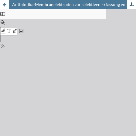
Antibiotika-Membranelektroden zur selektiven Erfassung von Kaliumionenaktivitäten