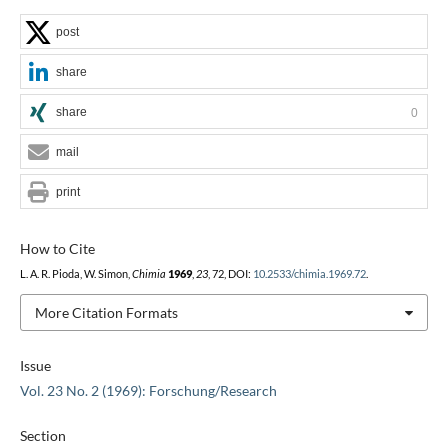
post
share
share
0
mail
print
How to Cite
L. A. R. Pioda, W. Simon,
Chimia
1969
,
23
, 72, DOI:
10.2533/chimia.1969.72
.
More Citation Formats
Issue
Vol. 23 No. 2 (1969): Forschung/Research
Section