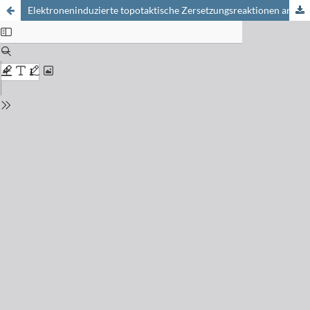
Elektroneninduzierte topotaktische Zersetzungsreaktionen anorganischer Verbindungen