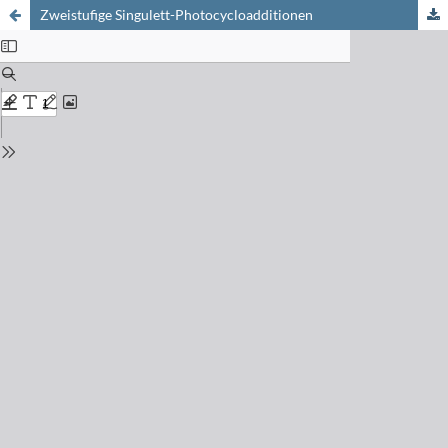
Zweistufige Singulett-Photocycloadditionen