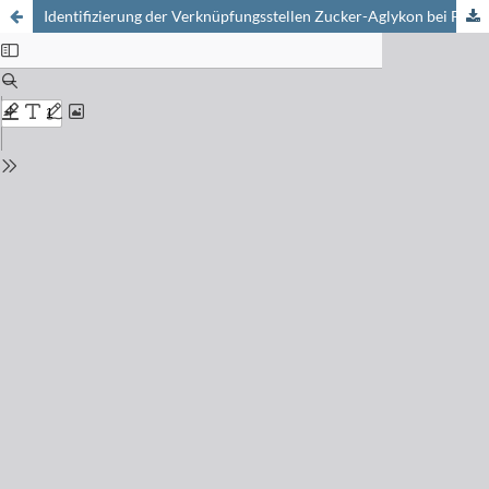
Identifizierung der Verknüpfungsstellen Zucker-Aglykon bei Flavonglykosiden mit Zirkulardichroismus