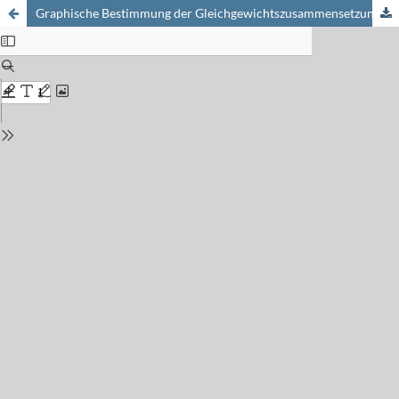
Graphische Bestimmung der Gleichgewichtszusammensetzung im lonenaustausch