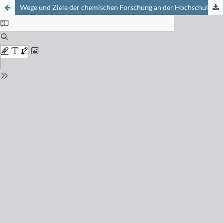
Wege und Ziele der chemischen Forschung an der Hochschule: Erfahrungen auf dem Gebiete der Farbstoff- und Textilchemie