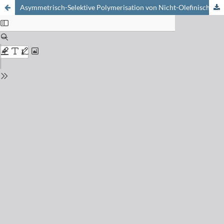
Asymmetrisch-Selektive Polymerisation von Nicht-Olefinischen Monomeren