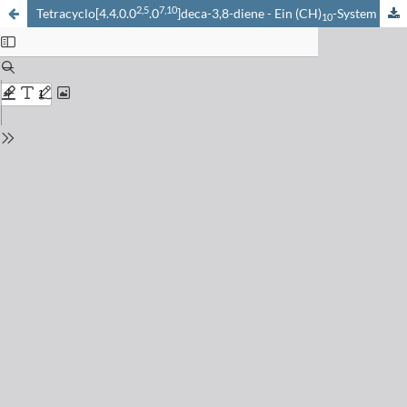
2,5
7,10
Tetracyclo[4.4.0.0
.0
]deca-3,8-diene - Ein (CH)
-System
10