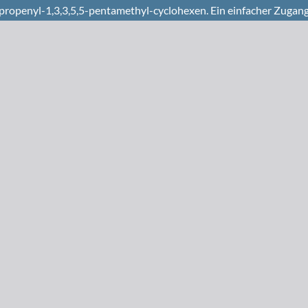
openyl-1,3,3,5,5-pentamethyl-cyclohexen. Ein einfacher Zugang