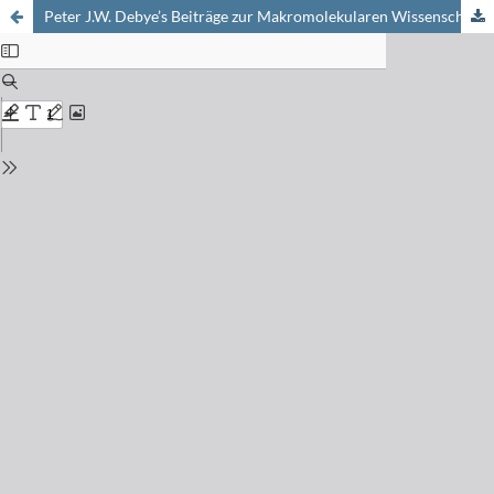
Peter J.W. Debye’s Beiträge zur Makromolekularen Wissenschaft — ein Beispiel zukunftsweisender Forschung