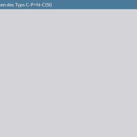
en des Typs C-P=N-C(Si)