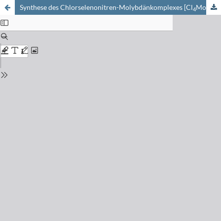
Synthese des Chlorselenonitren-Molybdänkomplexes [Cl
Mo=N=SeCl]
4