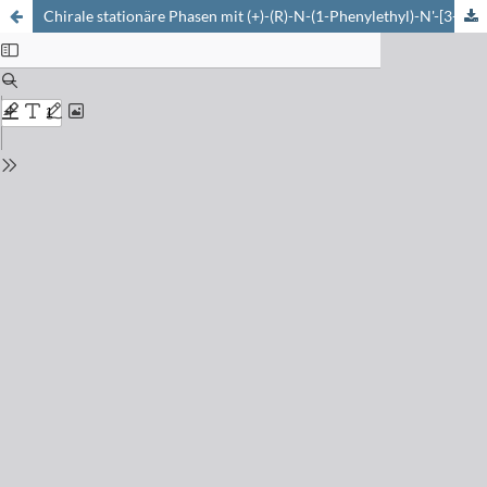
Chirale stationäre Phasen mit (+)-(R)-N-(1-Phenylethyl)-N'-[3-(diethoxymethylsilyl)propyl]harnstoff für die direkte Enantiomerentrennung mit Kapillargaschromatographie und überkritischer Fluidchromatographie