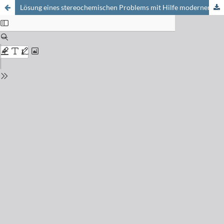
Lösung eines stereochemischen Problems mit Hilfe moderner Methoden der hochauflösenden Kernresonanz