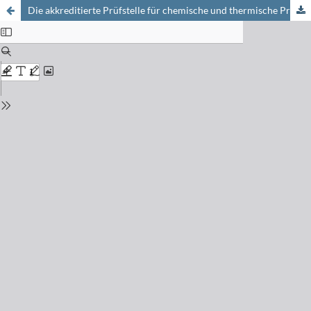
Die akkreditierte Prüfstelle für chemische und thermische Prozess-Sicherheit an der Ingenieurschule Wallis