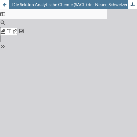
Die Sektion Analytische Chemie (SACh) der Neuen Schweizerischen Chemischen Gesellschaft