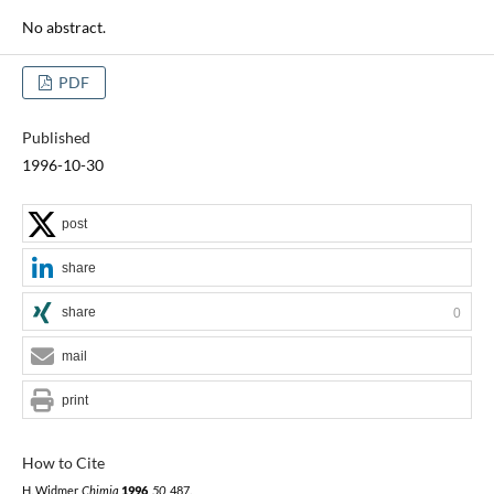
No abstract.
PDF
Published
1996-10-30
post
share
share
0
mail
print
How to Cite
H. Widmer,
Chimia
1996
,
50
, 487.