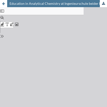
Education in Analytical Chemistry at Ingenieurschule beider Basel : Die Ausbildung in Analytischer Chemie an der Ingenieurschule beider Basel