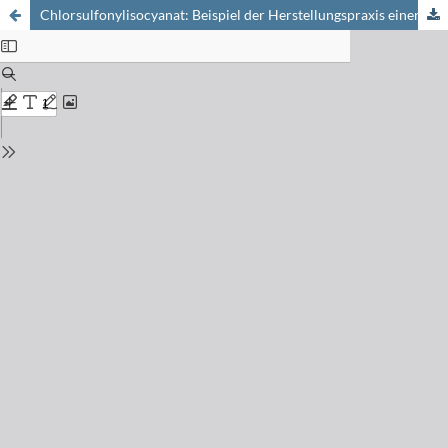
Chlorsulfonylisocyanat: Beispiel der Herstellungspraxis einer hochreaktiven Substanz