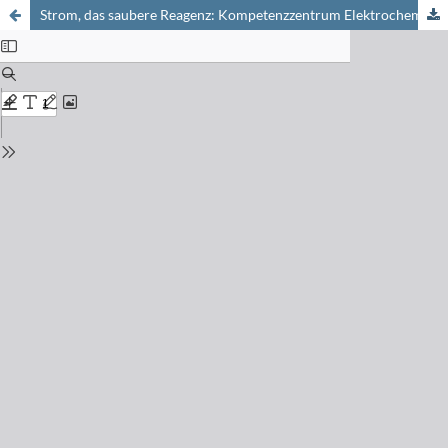
Strom, das saubere Reagenz: Kompetenzzentrum Elektrochemie an der FHBB