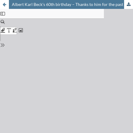
Albert Karl Beck's 60th birthday – Thanks to him for the past 40 years the Seebach group has kept functioning Albert Karl Beck wurde 60 – Fast nichts lief ohne ihn für 40 Jahre in der Arbeitsgruppe Seebach