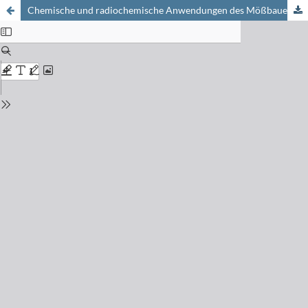
Chemische und radiochemische Anwendungen des Mößbauer-Effekts