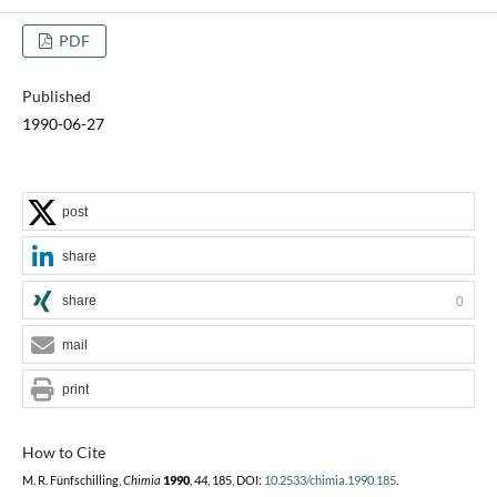
PDF
Published
1990-06-27
post
share
share
0
mail
print
How to Cite
M. R. Fünfschilling,
Chimia
1990
,
44
, 185, DOI:
10.2533/chimia.1990.185
.