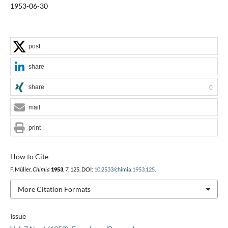
1953-06-30
post
share
share
0
mail
print
How to Cite
F. Müller,
Chimia
1953
,
7
, 125, DOI:
10.2533/chimia.1953.125
.
More Citation Formats
Issue